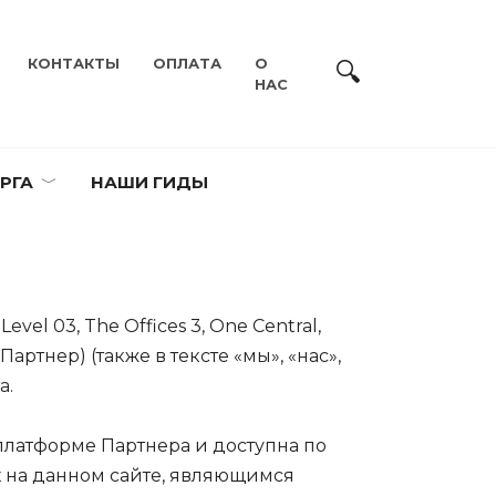
КОНТАКТЫ
ОПЛАТА
О
НАС
РГА
НАШИ ГИДЫ
vel 03, The Offices 3, One Central,
артнер) (также в тексте «мы», «нас»,
а.
платформе Партнера и доступна по
х на данном сайте, являющимся