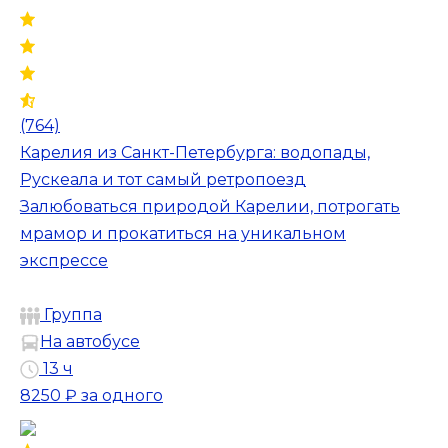
(764)
Карелия из Санкт-Петербурга: водопады,
Рускеала и тот самый ретропоезд
Залюбоваться природой Карелии, потрогать
мрамор и прокатиться на уникальном
экспрессе
Группа
На автобусе
13 ч
8250 ₽
за одного