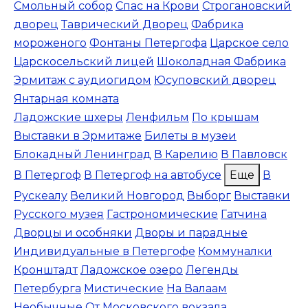
Смольный собор
Спас на Крови
Строгановский
дворец
Таврический Дворец
Фабрика
мороженого
Фонтаны Петергофа
Царское село
Царскосельский лицей
Шоколадная Фабрика
Эрмитаж с аудиогидом
Юсуповский дворец
Янтарная комната
Ладожские шхеры
Ленфильм
По крышам
Выставки в Эрмитаже
Билеты в музеи
Блокадный Ленинград
В Карелию
В Павловск
В Петергоф
В Петергоф на автобусе
Еще
В
Рускеалу
Великий Новгород
Выборг
Выставки
Русского музея
Гастрономические
Гатчина
Дворцы и особняки
Дворы и парадные
Индивидуальные в Петергофе
Коммуналки
Кронштадт
Ладожское озеро
Легенды
Петербурга
Мистические
На Валаам
Необычные
От Московского вокзала