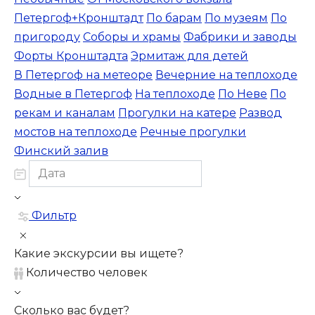
Петергоф+Кронштадт
По барам
По музеям
По
пригороду
Соборы и храмы
Фабрики и заводы
Форты Кронштадта
Эрмитаж для детей
В Петергоф на метеоре
Вечерние на теплоходе
Водные в Петергоф
На теплоходе
По Неве
По
рекам и каналам
Прогулки на катере
Развод
мостов на теплоходе
Речные прогулки
Финский залив
Фильтр
Какие экскурсии вы ищете?
Количество человек
Сколько вас будет?