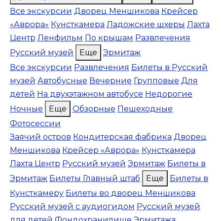
Все экскурсии
Дворец Меншикова
Крейсер
«Аврора»
Кунсткамера
Ладожские шхеры
Лахта
Центр
Ленфильм
По крышам
Развлечения
Русский музей
Еще
Эрмитаж
Все экскурсии
Развлечения
Билеты в Русский
музей
Автобусные
Вечерние
Групповые
Для
детей
На двухэтажном автобусе
Недорогие
Ночные
Еще
Обзорные
Пешеходные
Фотосессии
Заячий остров
Кондитерская фабрика
Дворец
Меншикова
Крейсер «Аврора»
Кунсткамера
Лахта Центр
Русский музей
Эрмитаж
Билеты в
Эрмитаж
Билеты Главный штаб
Еще
Билеты в
Кунсткамеру
Билеты во дворец Меншикова
Русский музей с аудиогидом
Русский музей
для детей
Фондохранилище Эрмитажа