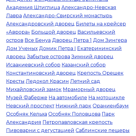
Академия Штиглица
Александро-Невская
Лавра
Александро-Свирский монастырь
Александровский дворец
Билеты на крейсер
«Аврора»
Большой дворец
Васильевский
остров
Все Бенуа
Дворец Петра 1
Дом Зингера
Дом Ученых
Домик Петра I
Екатерининский
дворец
Забытые острова
Зимний дворец
Исаакиевский собор
Казанский собор
Константиновский дворец
Крепость Орешек
Кресты
Ледокол Красин
Летний сад
Михайловский замок
Мраморный дворец
Музей Фаберже
На автомобиле
На мотоцикле
Невский проспект
Нижний парк
Ораниенбаум
Особняк Кельха
Особняк Половцова
Парк
Александрия
Петропавловская крепость
Пивоварни с дегустацией
Саблинские пещеры