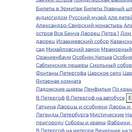
Билеты в Эрмитаж
Билеты Главный ш
аудиогидом
Русский музей для дете
Александро-Свирский монастырь
Ал
остров
Все Бенуа
Дворец Петра 1
Дом
дворец
Исаакиевский собор
Казанск
сад
Михайловский замок
Мраморный
Ораниенбаум
Особняк Кельха
Особня
Саблинские пещеры
Смольный собор
Фонтаны Петергофа
Царское село
Цар
Янтарная комната
Ладожские шхеры
Ленфильм
По кры
В Петергоф
В Петергоф на автобусе
Е
Гатчина
Дворцы и особняки
Дворы и
Легенды Петербурга
Мистические
На
пригороду
Соборы и храмы
Фабрики 
В Петергоф на метеоре
Вечерние на 