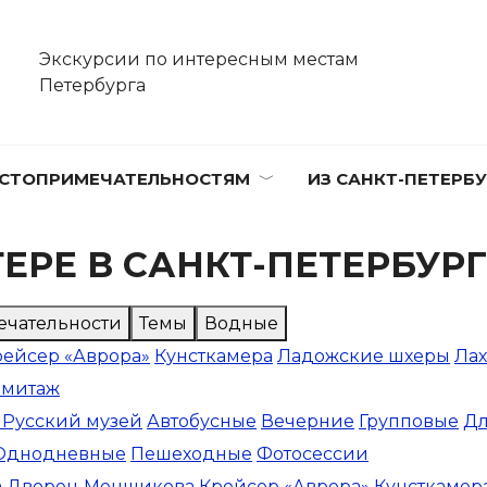
Экскурсии по интересным местам
Петербурга
СТОПРИМЕЧАТЕЛЬНОСТЯМ
ИЗ САНКТ-ПЕТЕРБУ
ЕРЕ В САНКТ-ПЕТЕРБУР
ечательности
Темы
Водные
рейсер «Аврора»
Кунсткамера
Ладожские шхеры
Лах
рмитаж
 Русский музей
Автобусные
Вечерние
Групповые
Дл
Однодневные
Пешеходные
Фотосессии
а
Дворец Меншикова
Крейсер «Аврора»
Кунсткамер