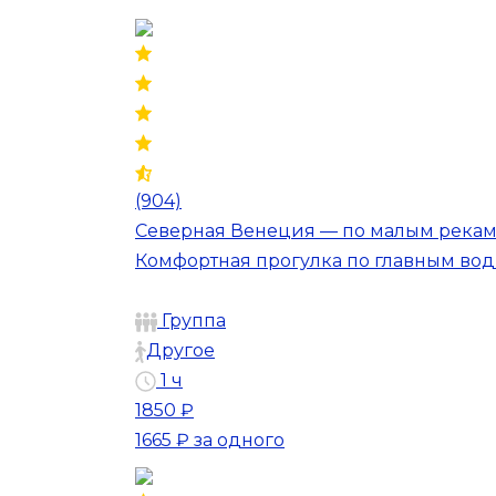
(904)
Северная Венеция — по малым рекам
Комфортная прогулка по главным во
Группа
Другое
1 ч
1850 ₽
1665 ₽
за одного