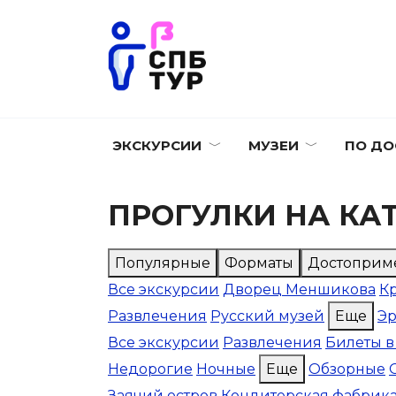
Перейти
к
содержанию
ЭКСКУРСИИ
МУЗЕИ
ПО ДО
ПРОГУЛКИ НА КАТ
Популярные
Форматы
Достоприм
Все экскурсии
Дворец Меншикова
К
Развлечения
Русский музей
Еще
Э
Все экскурсии
Развлечения
Билеты в
Недорогие
Ночные
Еще
Обзорные
Заячий остров
Кондитерская фабрик