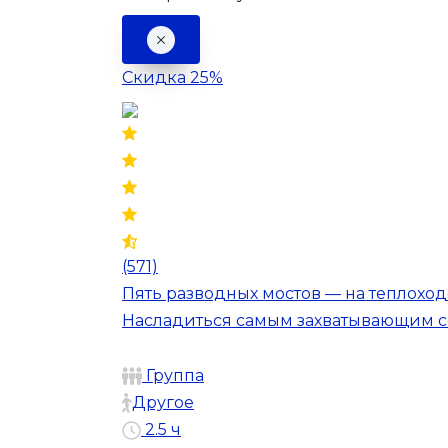
Скидка 25%
(571)
Пять разводных мостов — на теплоход
Насладиться самым захватывающим с
Группа
Другое
2.5 ч