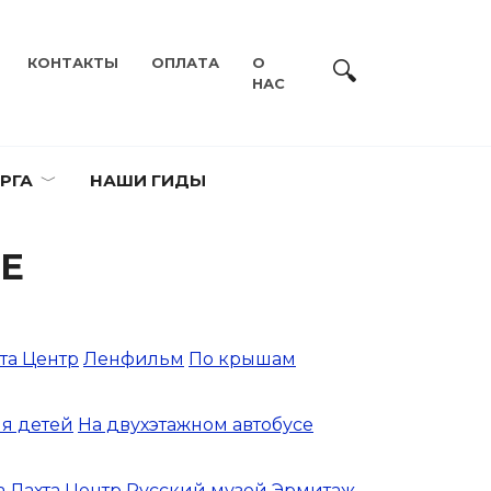
КОНТАКТЫ
ОПЛАТА
О
НАС
РГА
НАШИ ГИДЫ
ГЕ
та Центр
Ленфильм
По крышам
я детей
На двухэтажном автобусе
а
Лахта Центр
Русский музей
Эрмитаж