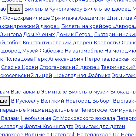
таб
Еще
Билеты в Кунсткамеру
Билеты во дворец 
й
Фондохранилище Эрмитажа
Академия Штиглица
ександровский дворец
Билеты на крейсер «Аврора
 Зингера
Дом Ученых
Домик Петра I
Екатеринински
ий собор
Константиновский дворец
Крепость Ореш
 дворец
Музей Фаберже
На автомобиле
На мотоцик
к Половцова
Парк Александрия
Петропавловская к
Спас на Крови
Строгановский дворец
Таврический
скосельский лицей
Шоколадная Фабрика
Эрмитаж 
шам
Выставки в Эрмитаже
Билеты в музеи
Блокадны
ще
В Рускеалу
Великий Новгород
Выборг
Выставки
 парадные
Индивидуальные в Петергофе
Коммунал
 Валаам
Необычные
От Московского вокзала
Петерг
и заводы
Форты Кронштадта
Эрмитаж для детей
теплоходе
Водные в Петергоф
На теплоходе
По Неве