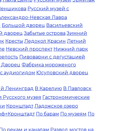
Меншикова
Русский музей с
Александро-Невская Лавра
»
Большой дворец
Васильевский
й дворец
Забытые острова
Зимний
ек
Кресты
Ледокол Красин
Летний
ле
Невский проспект
Нижний парк
репость
Пивоварни с дегустацией
 Дворец
Фабрика мороженого
с аудиогидом
Юсуповский дворец
й Ленинград
В Карелию
В Павловск
 Русского музея
Гастрономические
ки
Кронштадт
Ладожское озеро
оф+Кронштадт
По барам
По музеям
По
По рекам и каналам
Развод мостов на