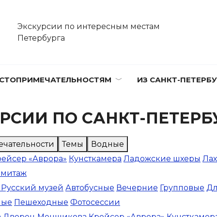
Экскурсии по интересным местам
Петербурга
СТОПРИМЕЧАТЕЛЬНОСТЯМ
ИЗ САНКТ-ПЕТЕРБУ
РСИИ ПО САНКТ-ПЕТЕРБ
ечательности
Темы
Водные
рейсер «Аврора»
Кунсткамера
Ладожские шхеры
Лах
рмитаж
 Русский музей
Автобусные
Вечерние
Групповые
Дл
ные
Пешеходные
Фотосессии
а
Дворец Меншикова
Крейсер «Аврора»
Кунсткамер