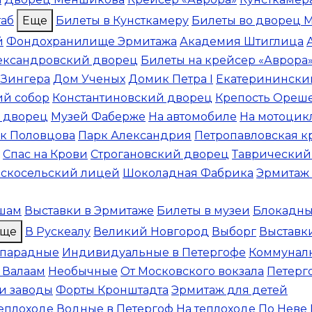
таб
Еще
Билеты в Кунсткамеру
Билеты во дворец 
й
Фондохранилище Эрмитажа
Академия Штиглица
ександровский дворец
Билеты на крейсер «Аврора
 Зингера
Дом Ученых
Домик Петра I
Екатеринински
ий собор
Константиновский дворец
Крепость Ореш
 дворец
Музей Фаберже
На автомобиле
На мотоцик
к Половцова
Парк Александрия
Петропавловская к
Спас на Крови
Строгановский дворец
Таврический
скосельский лицей
Шоколадная Фабрика
Эрмитаж 
шам
Выставки в Эрмитаже
Билеты в музеи
Блокадны
ще
В Рускеалу
Великий Новгород
Выборг
Выставки
 парадные
Индивидуальные в Петергофе
Коммунал
 Валаам
Необычные
От Московского вокзала
Петерг
и заводы
Форты Кронштадта
Эрмитаж для детей
теплоходе
Водные в Петергоф
На теплоходе
По Неве