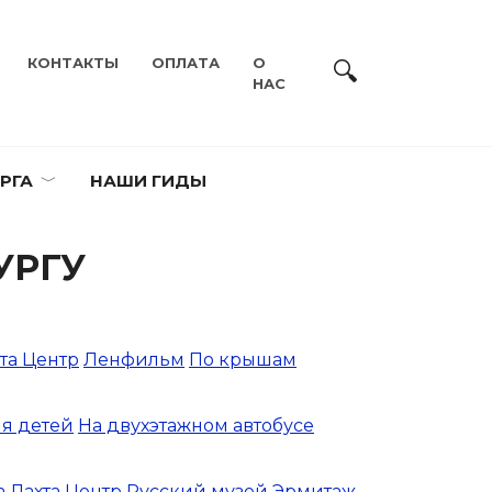
КОНТАКТЫ
ОПЛАТА
О
НАС
РГА
НАШИ ГИДЫ
УРГУ
та Центр
Ленфильм
По крышам
я детей
На двухэтажном автобусе
а
Лахта Центр
Русский музей
Эрмитаж