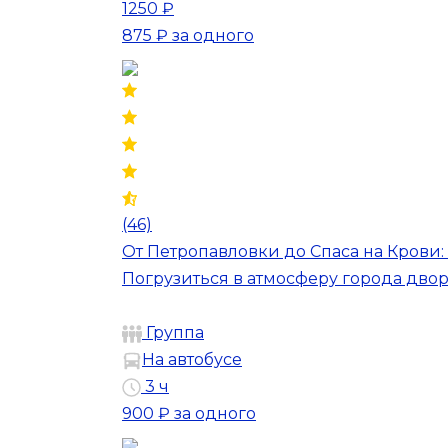
1250 ₽
875 ₽
за одного
(46)
От Петропавловки до Спаса на Крови: 
Погрузиться в атмосферу города дво
Группа
На автобусе
3 ч
900 ₽
за одного