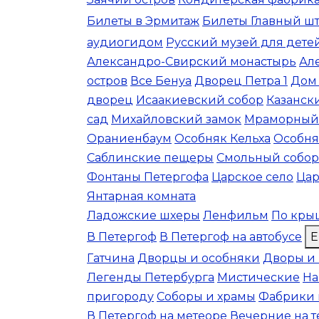
Билеты в Эрмитаж
Билеты Главный ш
аудиогидом
Русский музей для дете
Александро-Свирский монастырь
Ал
остров
Все Бенуа
Дворец Петра 1
Дом
дворец
Исаакиевский собор
Казанск
сад
Михайловский замок
Мраморный
Ораниенбаум
Особняк Кельха
Особня
Саблинские пещеры
Смольный собор
Фонтаны Петергофа
Царское село
Цар
Янтарная комната
Ладожские шхеры
Ленфильм
По кры
В Петергоф
В Петергоф на автобусе
Е
Гатчина
Дворцы и особняки
Дворы и
Легенды Петербурга
Мистические
На
пригороду
Соборы и храмы
Фабрики 
В Петергоф на метеоре
Вечерние на 