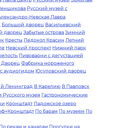
Меншикова
Русский музей с
Александро-Невская Лавра
»
Большой дворец
Васильевский
й дворец
Забытые острова
Зимний
ек
Кресты
Ледокол Красин
Летний
ле
Невский проспект
Нижний парк
репость
Пивоварни с дегустацией
 Дворец
Фабрика мороженого
с аудиогидом
Юсуповский дворец
й Ленинград
В Карелию
В Павловск
 Русского музея
Гастрономические
ки
Кронштадт
Ладожское озеро
оф+Кронштадт
По барам
По музеям
По
По рекам и каналам
Прогулки на