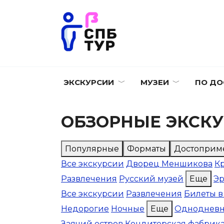
Перейти
к
содержанию
ЭКСКУРСИИ
МУЗЕИ
ПО ДО
ОБЗОРНЫЕ ЭКСКУ
Популярные
Форматы
Достоприм
Все экскурсии
Дворец Меншикова
К
Развлечения
Русский музей
Еще
Э
Все экскурсии
Развлечения
Билеты в
Недорогие
Ночные
Еще
Одноднев
Заячий остров
Кондитерская фабрик