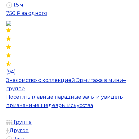
1.5 ч
750 ₽
за одного
(94)
Знакомство с коллекцией Эрмитажа в мини–
группе
Посетить главные парадные залы и увидеть
признанные шедевры искусства
Группа
Другое
2.5 ч