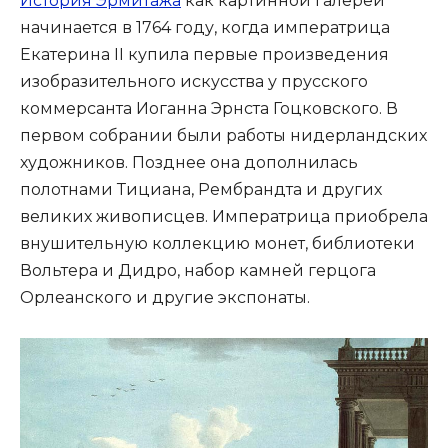
История Эрмитажа
как картинной галереи
начинается в 1764 году, когда императрица
Екатерина II купила первые произведения
изобразительного искусства у прусского
коммерсанта Иоганна Эрнста Гоцковского. В
первом собрании были работы нидерландских
художников. Позднее она дополнилась
полотнами Тициана, Рембрандта и других
великих живописцев. Императрица приобрела
внушительную коллекцию монет, библиотеки
Вольтера и Дидро, набор камней герцога
Орлеанского и другие экспонаты.