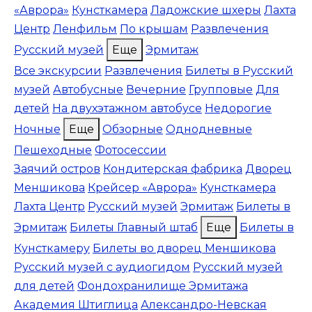
«Аврора»
Кунсткамера
Ладожские шхеры
Лахта
Центр
Ленфильм
По крышам
Развлечения
Русский музей
Еще
Эрмитаж
Все экскурсии
Развлечения
Билеты в Русский
музей
Автобусные
Вечерние
Групповые
Для
детей
На двухэтажном автобусе
Недорогие
Ночные
Еще
Обзорные
Однодневные
Пешеходные
Фотосессии
Заячий остров
Кондитерская фабрика
Дворец
Меншикова
Крейсер «Аврора»
Кунсткамера
Лахта Центр
Русский музей
Эрмитаж
Билеты в
Эрмитаж
Билеты Главный штаб
Еще
Билеты в
Кунсткамеру
Билеты во дворец Меншикова
Русский музей с аудиогидом
Русский музей
для детей
Фондохранилище Эрмитажа
Академия Штиглица
Александро-Невская