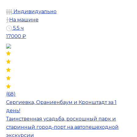
Индивидуально
На машине
5.5 ч
17000 ₽
(68)
Сергиевка, Ораниенбаум и Кронштадт за 1
день!
Таинственная усадьба, роскошный парк и
старинный город-порт на автопешеходной
экскурсии