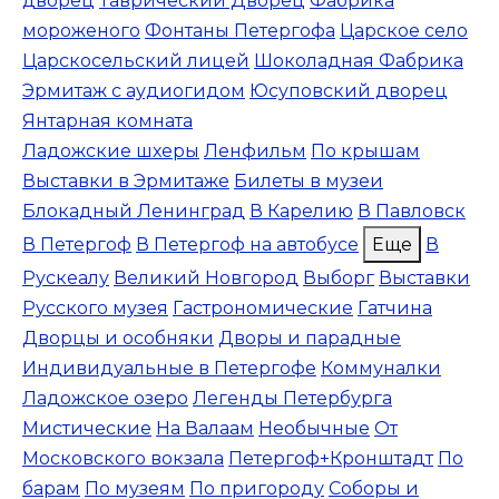
дворец
Таврический Дворец
Фабрика
мороженого
Фонтаны Петергофа
Царское село
Царскосельский лицей
Шоколадная Фабрика
Эрмитаж с аудиогидом
Юсуповский дворец
Янтарная комната
Ладожские шхеры
Ленфильм
По крышам
Выставки в Эрмитаже
Билеты в музеи
Блокадный Ленинград
В Карелию
В Павловск
В Петергоф
В Петергоф на автобусе
Еще
В
Рускеалу
Великий Новгород
Выборг
Выставки
Русского музея
Гастрономические
Гатчина
Дворцы и особняки
Дворы и парадные
Индивидуальные в Петергофе
Коммуналки
Ладожское озеро
Легенды Петербурга
Мистические
На Валаам
Необычные
От
Московского вокзала
Петергоф+Кронштадт
По
барам
По музеям
По пригороду
Соборы и