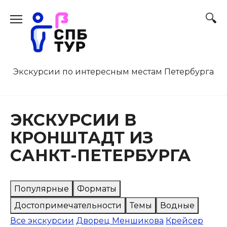
Перейти
к
содержанию
Экскурсии по интересным местам Петербурга
ЭКСКУРСИИ В
КРОНШТАДТ ИЗ
САНКТ-ПЕТЕРБУРГА
Популярные
Форматы
Достопримечательности
Темы
Водные
Все экскурсии
Дворец Меншикова
Крейсер