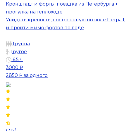
Кронштадт и форты: поездка из Петербурга +
прогулка на теплоходе
Увидеть крепость, построенную по воле Петра I,
и пройти мимо фортов по воде
Группа
Другое
6.5 ч
3000 ₽
2850 ₽
за одного
(212)