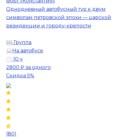
форт «Константин»
Однодневный автобусный тур к двум
символам петровской эпохи — царской
резиденции и городу-крепости
Группа
На автобусе
10 ч
2800 ₽
за одного
Скидка 5%
(80)