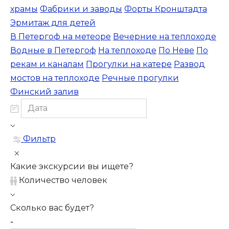
храмы
Фабрики и заводы
Форты Кронштадта
Эрмитаж для детей
В Петергоф на метеоре
Вечерние на теплоходе
Водные в Петергоф
На теплоходе
По Неве
По
рекам и каналам
Прогулки на катере
Развод
мостов на теплоходе
Речные прогулки
Финский залив
Фильтр
Какие экскурсии вы ищете?
Количество человек
Сколько вас будет?