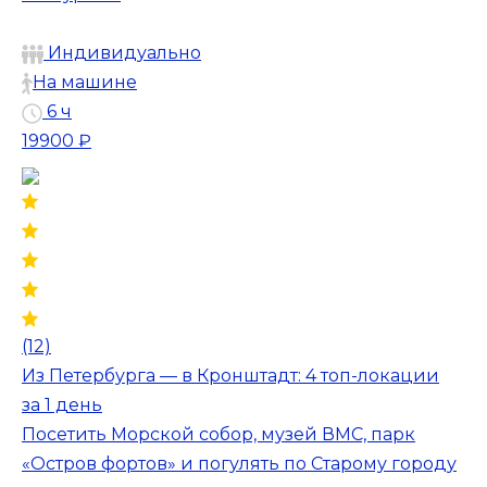
Индивидуально
На машине
6 ч
19900 ₽
(12)
Из Петербурга — в Кронштадт: 4 топ-локации
за 1 день
Посетить Морской собор, музей ВМС, парк
«Остров фортов» и погулять по Старому городу