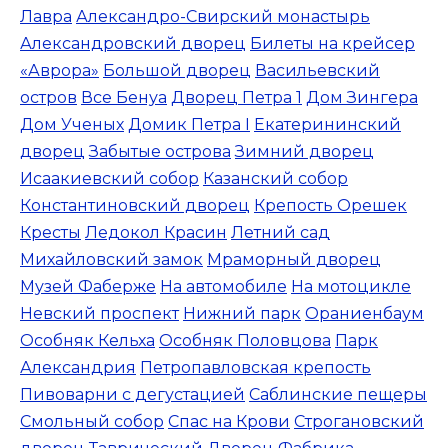
Лавра
Александро-Свирский монастырь
Александровский дворец
Билеты на крейсер
«Аврора»
Большой дворец
Васильевский
остров
Все Бенуа
Дворец Петра 1
Дом Зингера
Дом Ученых
Домик Петра I
Екатерининский
дворец
Забытые острова
Зимний дворец
Исаакиевский собор
Казанский собор
Константиновский дворец
Крепость Орешек
Кресты
Ледокол Красин
Летний сад
Михайловский замок
Мраморный дворец
Музей Фаберже
На автомобиле
На мотоцикле
Невский проспект
Нижний парк
Ораниенбаум
Особняк Кельха
Особняк Половцова
Парк
Александрия
Петропавловская крепость
Пивоварни с дегустацией
Саблинские пещеры
Смольный собор
Спас на Крови
Строгановский