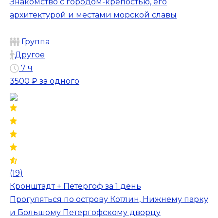
Знакомство с городом-крепостью, его
архитектурой и местами морской славы
Группа
Другое
7 ч
3500 ₽
за одного
(19)
Кронштадт + Петергоф за 1 день
Прогуляться по острову Котлин, Нижнему парку
и Большому Петергофскому дворцу