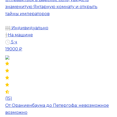
знаменитую Янтарную комнату и открыть
тайны императоров
Индивидуально
На машине
5 ч
19000 ₽
(15)
От Ораниенбаума до Петергофа: невозможное
возможно