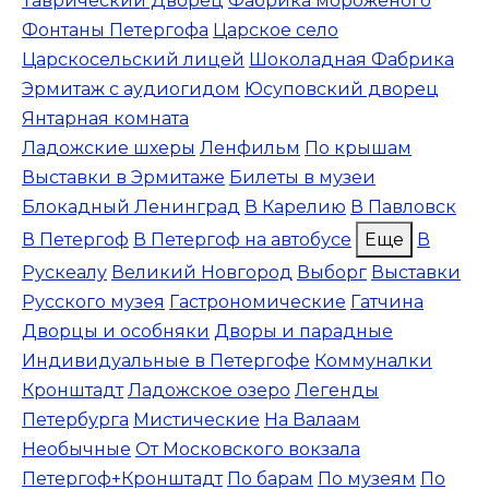
Таврический Дворец
Фабрика мороженого
Фонтаны Петергофа
Царское село
Царскосельский лицей
Шоколадная Фабрика
Эрмитаж с аудиогидом
Юсуповский дворец
Янтарная комната
Ладожские шхеры
Ленфильм
По крышам
Выставки в Эрмитаже
Билеты в музеи
Блокадный Ленинград
В Карелию
В Павловск
В Петергоф
В Петергоф на автобусе
Еще
В
Рускеалу
Великий Новгород
Выборг
Выставки
Русского музея
Гастрономические
Гатчина
Дворцы и особняки
Дворы и парадные
Индивидуальные в Петергофе
Коммуналки
Кронштадт
Ладожское озеро
Легенды
Петербурга
Мистические
На Валаам
Необычные
От Московского вокзала
Петергоф+Кронштадт
По барам
По музеям
По