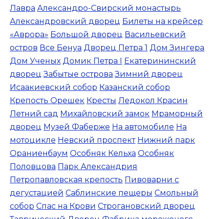
Лавра
Александро-Свирский монастырь
Александровский дворец
Билеты на крейсер
«Аврора»
Большой дворец
Васильевский
остров
Все Бенуа
Дворец Петра 1
Дом Зингера
Дом Ученых
Домик Петра I
Екатерининский
дворец
Забытые острова
Зимний дворец
Исаакиевский собор
Казанский собор
Крепость Орешек
Кресты
Ледокол Красин
Летний сад
Михайловский замок
Мраморный
дворец
Музей Фаберже
На автомобиле
На
мотоцикле
Невский проспект
Нижний парк
Ораниенбаум
Особняк Кельха
Особняк
Половцова
Парк Александрия
Петропавловская крепость
Пивоварни с
дегустацией
Саблинские пещеры
Смольный
собор
Спас на Крови
Строгановский дворец