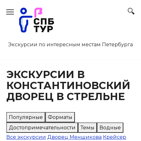
Перейти
к
содержанию
Экскурсии по интересным местам Петербурга
ЭКСКУРСИИ В
КОНСТАНТИНОВСКИЙ
ДВОРЕЦ В СТРЕЛЬНЕ
Популярные
Форматы
Достопримечательности
Темы
Водные
Все экскурсии
Дворец Меншикова
Крейсер