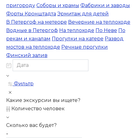
пригороду
Соборы и храмы
Фабрики и заводы
Форты Кронштадта
Эрмитаж для детей
В Петергоф на метеоре
Вечерние на теплоходе
Водные в Петергоф
На теплоходе
По Неве
По
рекам и каналам
Прогулки на катере
Развод
мостов на теплоходе
Речные прогулки
Финский залив
Фильтр
Какие экскурсии вы ищете?
Количество человек
Сколько вас будет?