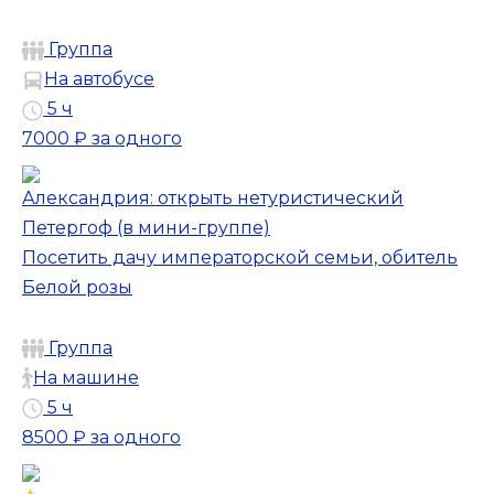
Группа
На автобусе
5 ч
7000 ₽
за одного
Александрия: открыть нетуристический
Петергоф (в мини-группе)
Посетить дачу императорской семьи, обитель
Белой розы
Группа
На машине
5 ч
8500 ₽
за одного