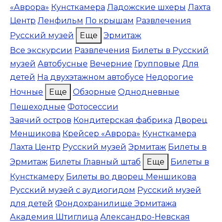
«Аврора»
Кунсткамера
Ладожские шхеры
Лахта
Центр
Ленфильм
По крышам
Развлечения
Русский музей
Еще
Эрмитаж
Все экскурсии
Развлечения
Билеты в Русский
музей
Автобусные
Вечерние
Групповые
Для
детей
На двухэтажном автобусе
Недорогие
Ночные
Еще
Обзорные
Однодневные
Пешеходные
Фотосессии
Заячий остров
Кондитерская фабрика
Дворец
Меншикова
Крейсер «Аврора»
Кунсткамера
Лахта Центр
Русский музей
Эрмитаж
Билеты в
Эрмитаж
Билеты Главный штаб
Еще
Билеты в
Кунсткамеру
Билеты во дворец Меншикова
Русский музей с аудиогидом
Русский музей
для детей
Фондохранилище Эрмитажа
Академия Штиглица
Александро-Невская