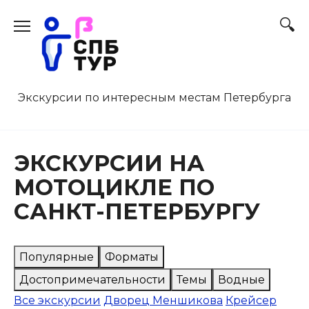
Перейти
к
содержанию
Экскурсии по интересным местам Петербурга
ЭКСКУРСИИ НА
МОТОЦИКЛЕ ПО
САНКТ-ПЕТЕРБУРГУ
Популярные
Форматы
Достопримечательности
Темы
Водные
Все экскурсии
Дворец Меншикова
Крейсер