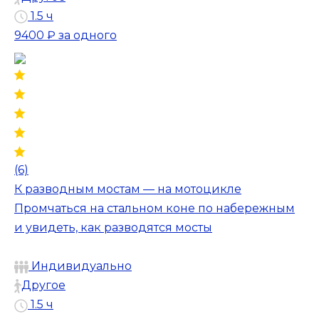
1.5 ч
9400 ₽
за одного
(6)
К разводным мостам — на мотоцикле
Промчаться на стальном коне по набережным
и увидеть, как разводятся мосты
Индивидуально
Другое
1.5 ч