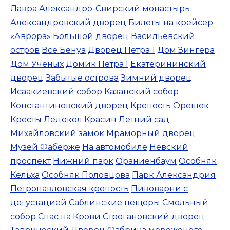
Лавра
Александро-Свирский монастырь
Александровский дворец
Билеты на крейсер
«Аврора»
Большой дворец
Васильевский
остров
Все Бенуа
Дворец Петра 1
Дом Зингера
Дом Ученых
Домик Петра I
Екатерининский
дворец
Забытые острова
Зимний дворец
Исаакиевский собор
Казанский собор
Константиновский дворец
Крепость Орешек
Кресты
Ледокол Красин
Летний сад
Михайловский замок
Мраморный дворец
Музей Фаберже
На автомобиле
Невский
проспект
Нижний парк
Ораниенбаум
Особняк
Кельха
Особняк Половцова
Парк Александрия
Петропавловская крепость
Пивоварни с
дегустацией
Саблинские пещеры
Смольный
собор
Спас на Крови
Строгановский дворец