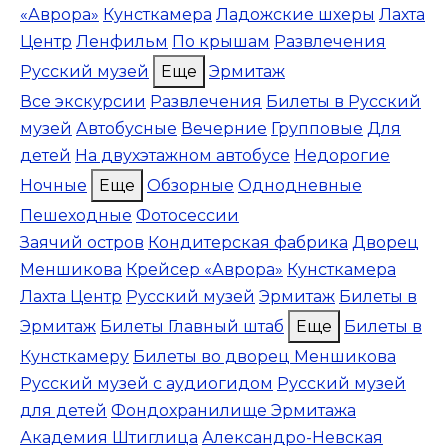
«Аврора»
Кунсткамера
Ладожские шхеры
Лахта
Центр
Ленфильм
По крышам
Развлечения
Русский музей
Еще
Эрмитаж
Все экскурсии
Развлечения
Билеты в Русский
музей
Автобусные
Вечерние
Групповые
Для
детей
На двухэтажном автобусе
Недорогие
Ночные
Еще
Обзорные
Однодневные
Пешеходные
Фотосессии
Заячий остров
Кондитерская фабрика
Дворец
Меншикова
Крейсер «Аврора»
Кунсткамера
Лахта Центр
Русский музей
Эрмитаж
Билеты в
Эрмитаж
Билеты Главный штаб
Еще
Билеты в
Кунсткамеру
Билеты во дворец Меншикова
Русский музей с аудиогидом
Русский музей
для детей
Фондохранилище Эрмитажа
Академия Штиглица
Александро-Невская