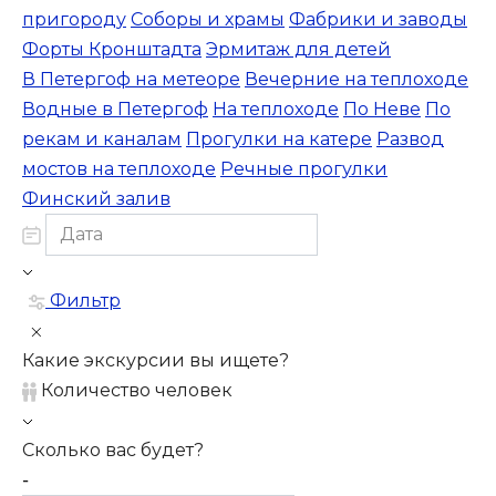
пригороду
Соборы и храмы
Фабрики и заводы
Форты Кронштадта
Эрмитаж для детей
В Петергоф на метеоре
Вечерние на теплоходе
Водные в Петергоф
На теплоходе
По Неве
По
рекам и каналам
Прогулки на катере
Развод
мостов на теплоходе
Речные прогулки
Финский залив
Фильтр
Какие экскурсии вы ищете?
Количество человек
Сколько вас будет?