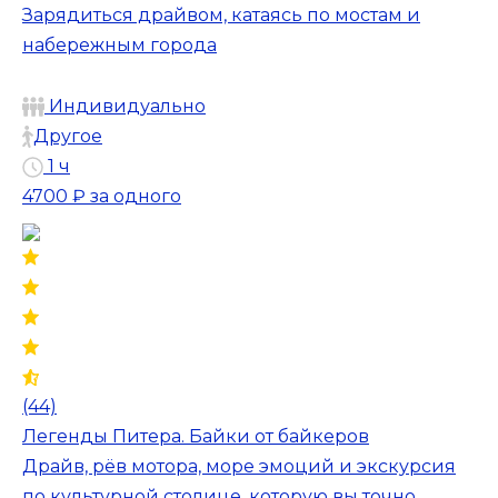
Зарядиться драйвом, катаясь по мостам и
набережным города
Индивидуально
Другое
1 ч
4700 ₽
за одного
(44)
Легенды Питера. Байки от байкеров
Драйв, рёв мотора, море эмоций и экскурсия
по культурной столице, которую вы точно