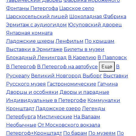
Таврический Дворец
Фабрика мороженого
Фонтаны Петергофа
Царское село
Царскосельский лицей
Шоколадная Фабрика
Эрмитаж с аудиогидом
Юсуповский дворец
Янтарная комната
Ладожские шхеры
Ленфильм
По крышам
Выставки в Эрмитаже
Билеты в музеи
Блокадный Ленинград
В Карелию
В Павловск
В Петергоф
В Петергоф на автобусе
Еще
В
Рускеалу
Великий Новгород
Выборг
Выставки
Русского музея
Гастрономические
Гатчина
Дворцы и особняки
Дворы и парадные
Индивидуальные в Петергофе
Коммуналки
Кронштадт
Ладожское озеро
Легенды
Петербурга
Мистические
На Валаам
Необычные
От Московского вокзала
Петергоф+Кронштадт
По барам
По музеям
По