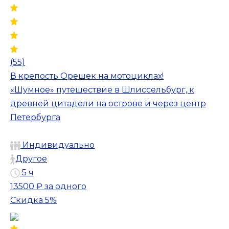
(55)
В крепость Орешек на мотоциклах!
«Шумное» путешествие в Шлиссельбург, к
древней цитадели на острове и через центр
Петербурга
Индивидуально
Другое
5 ч
13500 ₽
за одного
Скидка 5%