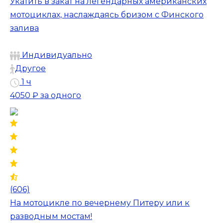
Укатить в закат на легендарных американских
мотоциклах, наслаждаясь бризом с Финского
залива
Индивидуально
Другое
1 ч
4050 ₽
за одного
(606)
На мотоцикле по вечернему Питеру или к
разводным мостам!