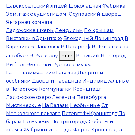
Царскосельский лицей
Шоколадная Фабрика
Эрмитаж с аудиогидом
Юсуповский дворец
Янтарная комната
Ладожские шхеры
Ленфильм
По крышам
Выставки в Эрмитаже
Блокадный Ленинград
В
Карелию
В Павловск
В Петергоф
В Петергоф на
автобусе
В Рускеалу
Еще
Великий Новгород
Выборг
Выставки Русского музея
Гастрономические
Гатчина
Дворцы и
особняки
Дворы и парадные
Индивидуальные
в Петергофе
Коммуналки
Кронштадт
Ладожское озеро
Легенды Петербурга
Мистические
На Валаам
Необычные
От
Московского вокзала
Петергоф+Кронштадт
По
барам
По музеям
По пригороду
Соборы и
храмы
Фабрики и заводы
Форты Кронштадта