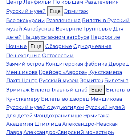
Центр
Ленфильм
По крышам
Развлечения
Русский музей
Еще
Эрмитаж
Все экскурсии
Развлечения
Билеты в Русский
музей
Автобусные
Вечерние
Групповые
Для
детей
На двухэтажном автобусе
Недорогие
Ночные
Еще
Обзорные
Однодневные
Пешеходные
Фотосессии
Заячий остров
Кондитерская фабрика
Дворец
Меншикова
Крейсер «Аврора»
Кунсткамера
Лахта Центр
Русский музей
Эрмитаж
Билеты в
Эрмитаж
Билеты Главный штаб
Еще
Билеты в
Кунсткамеру
Билеты во дворец Меншикова
Русский музей с аудиогидом
Русский музей
для детей
Фондохранилище Эрмитажа
Академия Штиглица
Александро-Невская
Лавра
Александро-Свирский монастырь