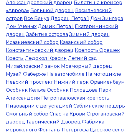
Александровский дворец
Билеты на крейсер
«Аврора»
Большой дворец
Васильевский
остров
Все Бенуа
Дворец Петра 1
Дом Зингера
Дом Ученых
Домик Петра I
Екатерининский
дворец
Забытые острова
Зимний дворец
Исаакиевский собор
Казанский собор
Константиновский дворец
Крепость Орешек
Кресты
Ледокол Красин
Летний сад
Михайловский замок
Мраморный дворец
Музей Фаберже
На автомобиле
На мотоцикле
Невский проспект
Нижний парк
Ораниенбаум
Особняк Кельха
Особняк Половцова
Парк
Александрия
Петропавловская крепость
Пивоварни с дегустацией
Саблинские пещеры
Смольный собор
Спас на Крови
Строгановский
дворец
Таврический Дворец
Фабрика
мороженого
Фонтаны Петергофа
Царское село