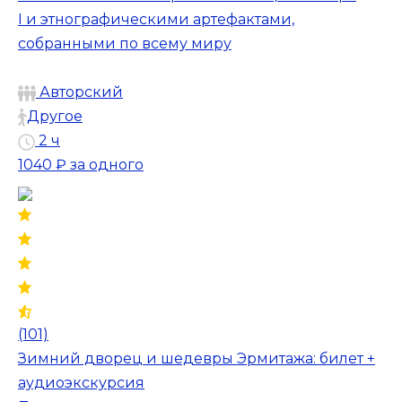
I и этнографическими артефактами,
собранными по всему миру
Авторский
Другое
2 ч
1040 ₽
за одного
(101)
Зимний дворец и шедевры Эрмитажа: билет +
аудиоэкскурсия