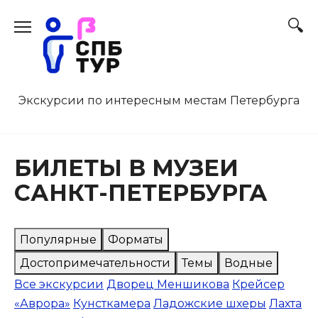
Перейти
к
содержанию
Экскурсии по интересным местам Петербурга
БИЛЕТЫ В МУЗЕИ
САНКТ-ПЕТЕРБУРГА
Популярные
Форматы
Достопримечательности
Темы
Водные
Все экскурсии
Дворец Меншикова
Крейсер
«Аврора»
Кунсткамера
Ладожские шхеры
Лахта