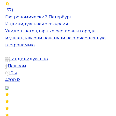
(37)
Гастрономический Петербург.
Индивидуальная экскурсия
Увидеть легендарные рестораны города
и узнать, как они повлияли на отечественную
гастрономию
Индивидуально
Пешком
2 ч
4600 ₽