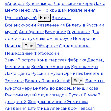
«Аврора»
Кунсткамера
Ладожские шхеры
Лахта
Центр
Ленфильм
По крышам
Развлечения
Русский музей
Еще
Эрмитаж
Все экскурсии
Развлечения
Билеты в Русский
музей
Автобусные
Вечерние
Групповые
Для
детей
На двухэтажном автобусе
Недорогие
Ночные
Еще
Обзорные
Однодневные
Пешеходные
Фотосессии
Заячий остров
Кондитерская фабрика
Дворец
Меншикова
Крейсер «Аврора»
Кунсткамера
Лахта Центр
Русский музей
Эрмитаж
Билеты в
Эрмитаж
Билеты Главный штаб
Еще
Билеты в
Кунсткамеру
Билеты во дворец Меншикова
Русский музей с аудиогидом
Русский музей
для детей
Фондохранилище Эрмитажа
Академия Штиглица
Александро-Невская