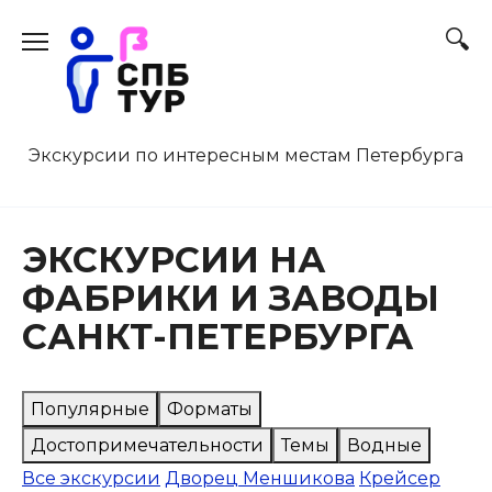
Перейти
к
содержанию
Экскурсии по интересным местам Петербурга
ЭКСКУРСИИ НА
ФАБРИКИ И ЗАВОДЫ
САНКТ-ПЕТЕРБУРГА
Популярные
Форматы
Достопримечательности
Темы
Водные
Все экскурсии
Дворец Меншикова
Крейсер