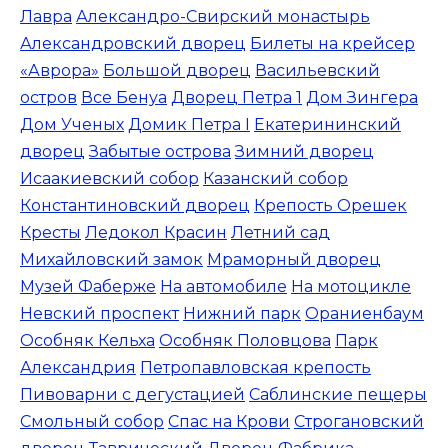
Лавра
Александро-Свирский монастырь
Александровский дворец
Билеты на крейсер
«Аврора»
Большой дворец
Васильевский
остров
Все Бенуа
Дворец Петра 1
Дом Зингера
Дом Ученых
Домик Петра I
Екатерининский
дворец
Забытые острова
Зимний дворец
Исаакиевский собор
Казанский собор
Константиновский дворец
Крепость Орешек
Кресты
Ледокол Красин
Летний сад
Михайловский замок
Мраморный дворец
Музей Фаберже
На автомобиле
На мотоцикле
Невский проспект
Нижний парк
Ораниенбаум
Особняк Кельха
Особняк Половцова
Парк
Александрия
Петропавловская крепость
Пивоварни с дегустацией
Саблинские пещеры
Смольный собор
Спас на Крови
Строгановский