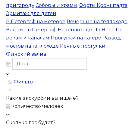
пригороду
Соборы и храмы
Форты Кронштадта
Эрмитаж для детей
В Петергоф на метеоре
Вечерние на теплоходе
Водные в Петергоф
На теплоходе
По Неве
По
рекам и каналам
Прогулки на катере
Развод
мостов на теплоходе
Речные прогулки
Финский залив
Фильтр
Какие экскурсии вы ищете?
Количество человек
Сколько вас будет?