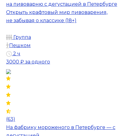
на пивоварню с дегустацией в Петербурге
Открыть крафтовый мир пивоварения,
не забывая о классике (18+)
Группа
Пешком
2 ч
3000 ₽
за одного
(63)
На фабрику мороженого в Петербурге — с
дегустацией