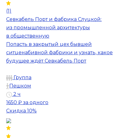
(1)
Севкабель Порт и фабрика Слуцкой:
из промышленной архитектуры
в общественную
Попасть в закрытый цех бывшей
ситценабивной фабрики и узнать, какое
будущее ждёт Севкабель Порт
Группа
Пешком
2 ч
1650 ₽
за одного
Скидка 10%