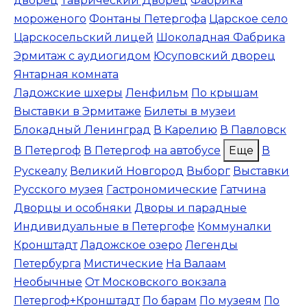
дворец
Таврический Дворец
Фабрика
мороженого
Фонтаны Петергофа
Царское село
Царскосельский лицей
Шоколадная Фабрика
Эрмитаж с аудиогидом
Юсуповский дворец
Янтарная комната
Ладожские шхеры
Ленфильм
По крышам
Выставки в Эрмитаже
Билеты в музеи
Блокадный Ленинград
В Карелию
В Павловск
В Петергоф
В Петергоф на автобусе
Еще
В
Рускеалу
Великий Новгород
Выборг
Выставки
Русского музея
Гастрономические
Гатчина
Дворцы и особняки
Дворы и парадные
Индивидуальные в Петергофе
Коммуналки
Кронштадт
Ладожское озеро
Легенды
Петербурга
Мистические
На Валаам
Необычные
От Московского вокзала
Петергоф+Кронштадт
По барам
По музеям
По