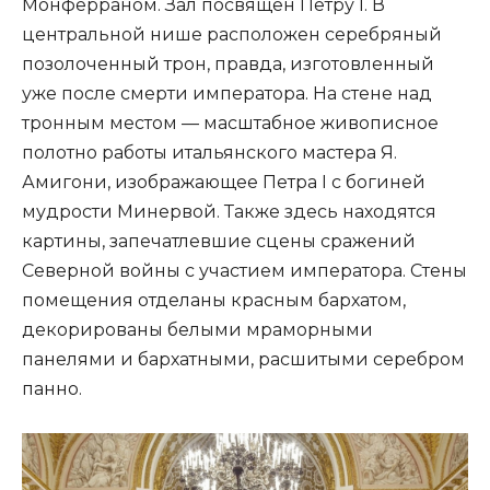
Монферраном. Зал посвящён Петру I. В
центральной нише расположен серебряный
позолоченный трон, правда, изготовленный
уже после смерти императора. На стене над
тронным местом — масштабное живописное
полотно работы итальянского мастера Я.
Амигони, изображающее Петра I с богиней
мудрости Минервой. Также здесь находятся
картины, запечатлевшие сцены сражений
Северной войны с участием императора. Стены
помещения отделаны красным бархатом,
декорированы белыми мраморными
панелями и бархатными, расшитыми серебром
панно.