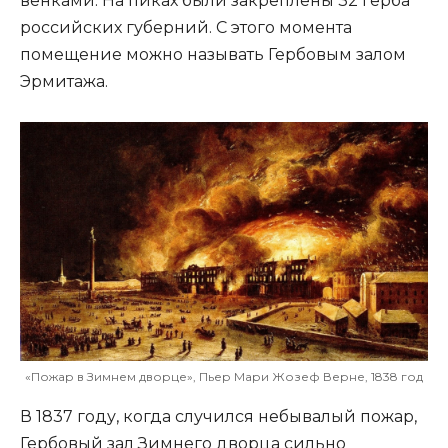
венками. На пиках были закреплены 32 герба
российских губерний. С этого момента
помещение можно называть Гербовым залом
Эрмитажа.
«Пожар в Зимнем дворце», Пьер Мари Жозеф Верне, 1838 год
В 1837 году, когда случился небывалый пожар,
Гербовый зал Зимнего дворца сильно