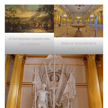
«Полтавское сражение»,
Ваза из таганайского
Луи Каравак
авантюрина