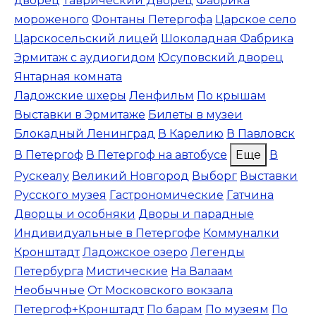
дворец
Таврический Дворец
Фабрика
мороженого
Фонтаны Петергофа
Царское село
Царскосельский лицей
Шоколадная Фабрика
Эрмитаж с аудиогидом
Юсуповский дворец
Янтарная комната
Ладожские шхеры
Ленфильм
По крышам
Выставки в Эрмитаже
Билеты в музеи
Блокадный Ленинград
В Карелию
В Павловск
В Петергоф
В Петергоф на автобусе
Еще
В
Рускеалу
Великий Новгород
Выборг
Выставки
Русского музея
Гастрономические
Гатчина
Дворцы и особняки
Дворы и парадные
Индивидуальные в Петергофе
Коммуналки
Кронштадт
Ладожское озеро
Легенды
Петербурга
Мистические
На Валаам
Необычные
От Московского вокзала
Петергоф+Кронштадт
По барам
По музеям
По