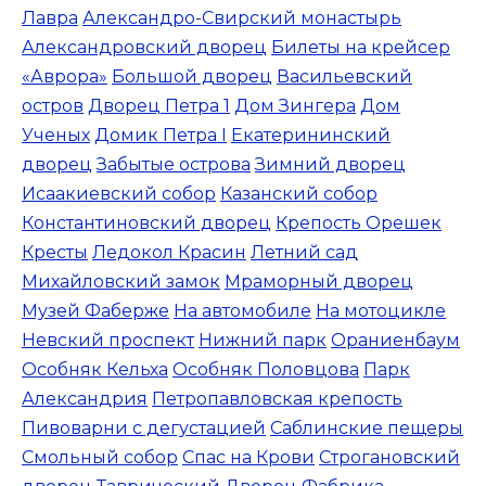
Лавра
Александро-Свирский монастырь
Александровский дворец
Билеты на крейсер
«Аврора»
Большой дворец
Васильевский
остров
Дворец Петра 1
Дом Зингера
Дом
Ученых
Домик Петра I
Екатерининский
дворец
Забытые острова
Зимний дворец
Исаакиевский собор
Казанский собор
Константиновский дворец
Крепость Орешек
Кресты
Ледокол Красин
Летний сад
Михайловский замок
Мраморный дворец
Музей Фаберже
На автомобиле
На мотоцикле
Невский проспект
Нижний парк
Ораниенбаум
Особняк Кельха
Особняк Половцова
Парк
Александрия
Петропавловская крепость
Пивоварни с дегустацией
Саблинские пещеры
Смольный собор
Спас на Крови
Строгановский