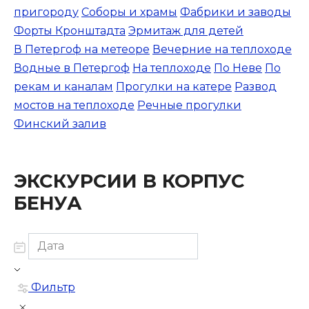
пригороду
Соборы и храмы
Фабрики и заводы
Форты Кронштадта
Эрмитаж для детей
В Петергоф на метеоре
Вечерние на теплоходе
Водные в Петергоф
На теплоходе
По Неве
По
рекам и каналам
Прогулки на катере
Развод
мостов на теплоходе
Речные прогулки
Финский залив
ЭКСКУРСИИ В КОРПУС
БЕНУА
Фильтр