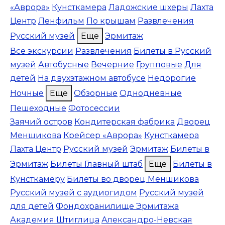
«Аврора»
Кунсткамера
Ладожские шхеры
Лахта
Центр
Ленфильм
По крышам
Развлечения
Русский музей
Еще
Эрмитаж
Все экскурсии
Развлечения
Билеты в Русский
музей
Автобусные
Вечерние
Групповые
Для
детей
На двухэтажном автобусе
Недорогие
Ночные
Еще
Обзорные
Однодневные
Пешеходные
Фотосессии
Заячий остров
Кондитерская фабрика
Дворец
Меншикова
Крейсер «Аврора»
Кунсткамера
Лахта Центр
Русский музей
Эрмитаж
Билеты в
Эрмитаж
Билеты Главный штаб
Еще
Билеты в
Кунсткамеру
Билеты во дворец Меншикова
Русский музей с аудиогидом
Русский музей
для детей
Фондохранилище Эрмитажа
Академия Штиглица
Александро-Невская